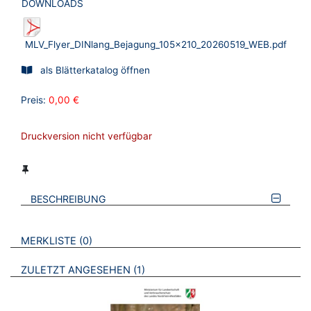
DOWNLOADS
MLV_Flyer_DINlang_Bejagung_105x210_20260519_WEB.pdf
als Blätterkatalog öffnen
Preis:
0,00 €
Druckversion nicht verfügbar
BESCHREIBUNG
VERWEISE AUF VERMERKTE- ODER ZULETZT ANGESEHENE
BROSCHÜREN
MERKLISTE
0
BROSCHÜREN
ZULETZT ANGESEHEN
1