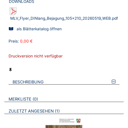
DOWNLOADS
MLV_Flyer_DINlang_Bejagung_105x210_20260519_WEB.pdf
als Blätterkatalog öffnen
Preis:
0,00 €
Druckversion nicht verfügbar
BESCHREIBUNG
VERWEISE AUF VERMERKTE- ODER ZULETZT ANGESEHENE
BROSCHÜREN
MERKLISTE
0
BROSCHÜREN
ZULETZT ANGESEHEN
1