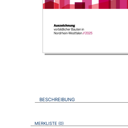
BESCHREIBUNG
VERWEISE AUF VERMERKTE- ODER ZULET
BROSCHÜREN
MERKLISTE
0