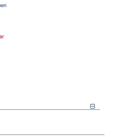
nen
ar