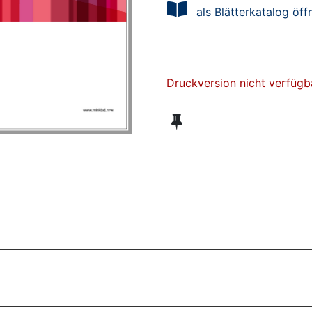
als Blätterkatalog öff
Druckversion nicht verfügb
ZT ANGESEHENE BROSCHÜREN