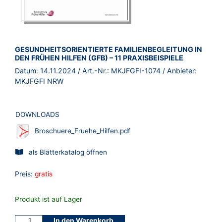
BROSCHÜRE:
GESUNDHEITSORIENTIERTE FAMILIENBEGLEITUNG IN
DEN FRÜHEN HILFEN (GFB) – 11 PRAXISBEISPIELE
Datum:
14.11.2024
/ Art.-Nr.:
MKJFGFI-1074
/ Anbieter:
MKJFGFI NRW
DOWNLOADS
Broschuere_Fruehe_Hilfen.pdf
als Blätterkatalog öffnen
Preis:
gratis
Produkt ist auf Lager
In den Warenkorb