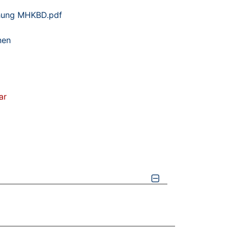
hung MHKBD.pdf
nen
ar