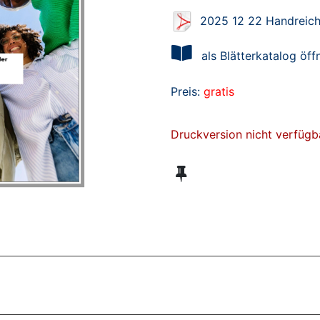
2025 12 22 Handreic
als Blätterkatalog öff
Preis:
gratis
Druckversion nicht verfügb
ZT ANGESEHENE BROSCHÜREN