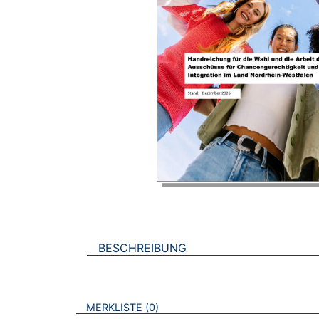
BESCHREIBUNG
VERWEISE AUF VERMERKTE- ODER ZULET
BROSCHÜREN
MERKLISTE
0