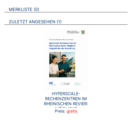
VERWEISE AUF VERMERKTE- ODER ZULETZT ANGESEHENE
BROSCHÜREN
MERKLISTE
0
BROSCHÜREN
ZULETZT ANGESEHEN
1
HYPERSCALE-
RECHENZENTREN IM
RHEINISCHEN REVIER:
MÖGLICHE
Preis:
gratis
FOLGEEFFEKTE DER
ANSIEDLUNG