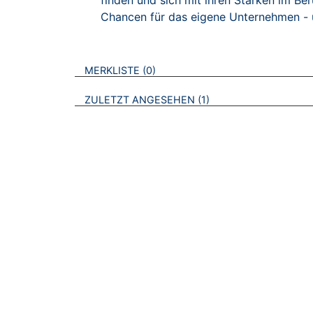
finden und sich mit ihren Stärken im Be
Chancen für das eigene Unternehmen - u
VERWEISE AUF VERMERKTE- ODER ZULET
BROSCHÜREN
MERKLISTE
0
BROSCHÜREN
ZULETZT ANGESEHEN
1