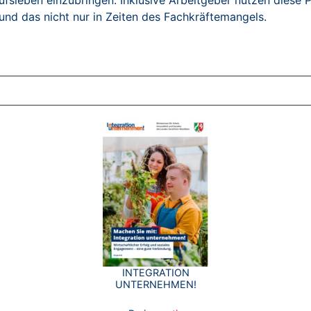
rufsleben einzubringen. Inklusive Arbeitgeber nutzen diese
nd das nicht nur in Zeiten des Fachkräftemangels.
ZT ANGESEHENE BROSCHÜREN
INTEGRATION
UNTERNEHMEN!