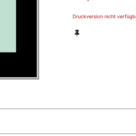
Druckversion nicht verfügb
ZT ANGESEHENE BROSCHÜREN