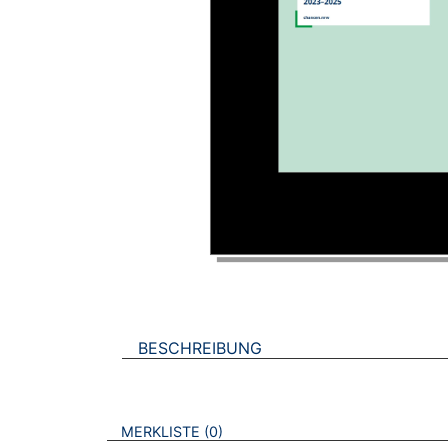
BESCHREIBUNG
VERWEISE AUF VERMERKTE- ODER ZULET
BROSCHÜREN
MERKLISTE
0