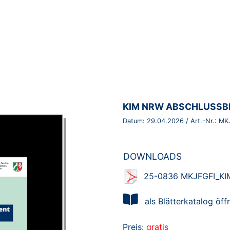
BROSCHÜRE:
KIM NRW ABSCHLUSSBE
Datum:
29.04.2026
/ Art.-Nr.:
MK
DOWNLOADS
25-0836 MKJFGFI_KIM
als Blätterkatalog öff
Preis:
gratis