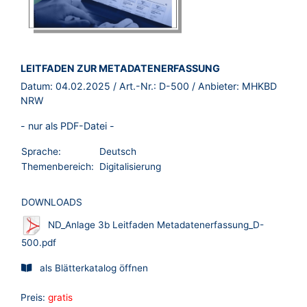
BROSCHÜRE:
LEITFADEN ZUR METADATENERFASSUNG
Datum:
04.02.2025
/ Art.-Nr.:
D-500
/ Anbieter:
MHKBD
NRW
- nur als PDF-Datei -
Sprache:
Deutsch
Themenbereich:
Digitalisierung
DOWNLOADS
ND_Anlage 3b Leitfaden Metadatenerfassung_D-
500.pdf
als Blätterkatalog öffnen
Preis:
gratis