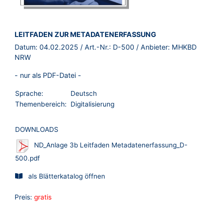
BROSCHÜRE:
LEITFADEN ZUR METADATENERFASSUNG
Datum:
04.02.2025
/ Art.-Nr.:
D-500
/ Anbieter:
MHKBD
NRW
- nur als PDF-Datei -
Sprache:
Deutsch
Themenbereich:
Digitalisierung
DOWNLOADS
ND_Anlage 3b Leitfaden Metadatenerfassung_D-
500.pdf
als Blätterkatalog öffnen
Preis:
gratis