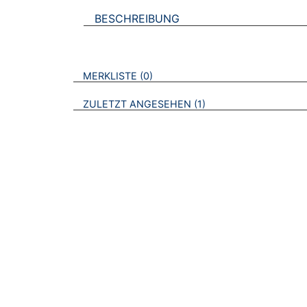
BESCHREIBUNG
VERWEISE AUF VERMERKTE- ODER ZULET
BROSCHÜREN
MERKLISTE
0
BROSCHÜREN
ZULETZT ANGESEHEN
1