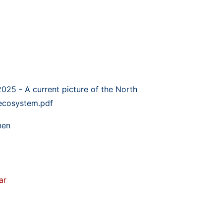
25 - A current picture of the North
 ecosystem.pdf
nen
ar