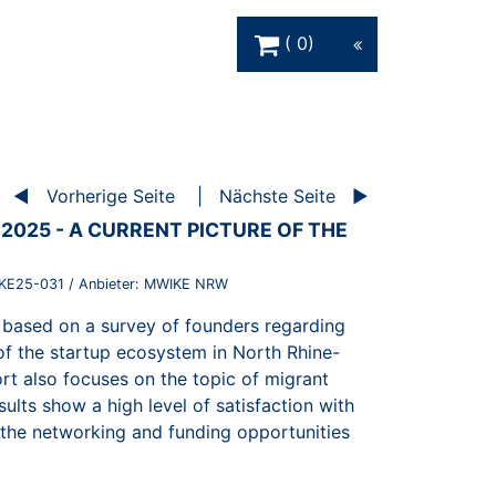
Warenkorb Schaltfläche
0
Vorherige Seite
Nächste Seite
2025 - A CURRENT PICTURE OF THE
KE25-031
/ Anbieter:
MWIKE NRW
based on a survey of founders regarding
 of the startup ecosystem in North Rhine-
ort also focuses on the topic of migrant
ults show a high level of satisfaction with
the networking and funding opportunities