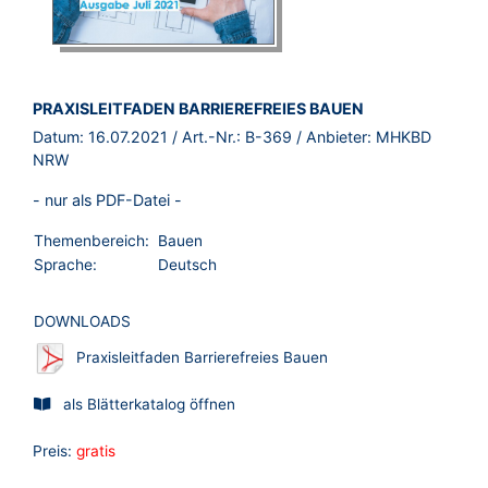
BROSCHÜRE:
PRAXISLEITFADEN BARRIEREFREIES BAUEN
Datum:
16.07.2021
/ Art.-Nr.:
B-369
/ Anbieter:
MHKBD
NRW
- nur als PDF-Datei -
Themenbereich:
Bauen
Sprache:
Deutsch
DOWNLOADS
Praxisleitfaden Barrierefreies Bauen
als Blätterkatalog öffnen
Preis:
gratis