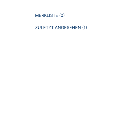
VERWEISE AUF VERMERKTE- ODER ZULET
BROSCHÜREN
MERKLISTE
0
BROSCHÜREN
ZULETZT ANGESEHEN
1