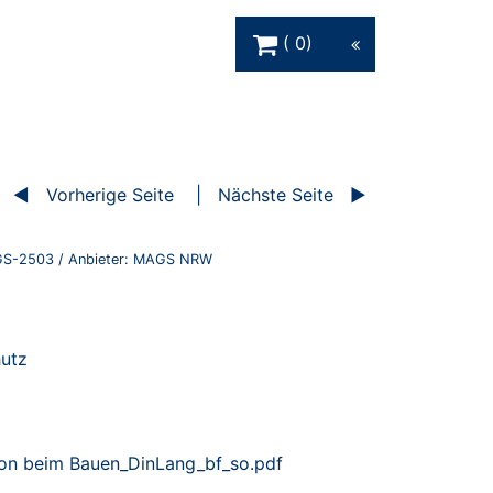
Warenkorb Schaltfläche
0
Vorherige Seite
Nächste Seite
S-2503
/ Anbieter:
MAGS NRW
hutz
on beim Bauen_DinLang_bf_so.pdf