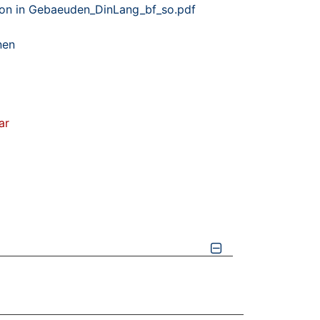
on in Gebaeuden_DinLang_bf_so.pdf
nen
ar