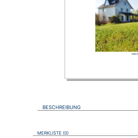
BESCHREIBUNG
VERWEISE AUF VERMERKTE- ODER ZULET
BROSCHÜREN
MERKLISTE
0