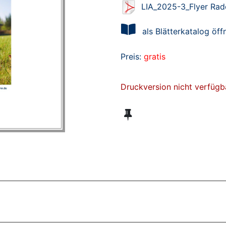
LIA_2025-3_Flyer Rad
als Blätterkatalog öff
Preis:
gratis
Druckversion nicht verfügb
ZT ANGESEHENE BROSCHÜREN