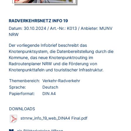
BROSCHÜRE:
RADVERKEHRSNETZ INFO 19
Datum:
30.10.2024
/ Art.-Nr.:
K013
/ Anbieter:
MUNV
NRW
Der vorliegende Infobrief beschreibt das
Knotenpunktsystem, die Datenbereitstellung durch die
Kommune, das neue Knotenpunktrouting im
Radroutenplaner NRW und die Förderung von
Knotenpunkttafeln und touristischer Infrastruktur.
Themenbereich:
Verkehr-Radverkehr
Sprache:
Deutsch
Papierformat:
DIN A4
DOWNLOADS
strnrw_info_19_web_DINA4 Final.pdf
als Blätterkatalog öffnen