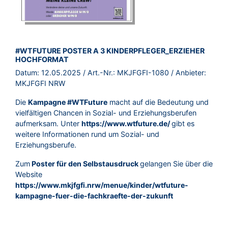
BROSCHÜRE:
#WTFUTURE POSTER A 3 KINDERPFLEGER_ERZIEHER
HOCHFORMAT
Datum:
12.05.2025
/ Art.-Nr.:
MKJFGFI-1080
/ Anbieter:
MKJFGFI NRW
Die
Kampagne #WTFuture
macht auf die Bedeutung und
vielfältigen Chancen in Sozial- und Erziehungsberufen
aufmerksam. Unter
https://www.wtfuture.de/
gibt es
weitere Informationen rund um Sozial- und
Erziehungsberufe.
Zum
Poster für den Selbstausdruck
gelangen Sie über die
Website
https://www.mkjfgfi.nrw/menue/kinder/wtfuture-
kampagne-fuer-die-fachkraefte-der-zukunft