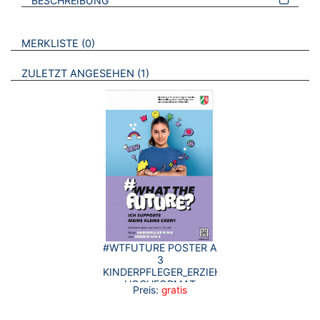
BESCHREIBUNG
VERWEISE AUF VERMERKTE- ODER ZULETZT ANGESEHENE
BROSCHÜREN
MERKLISTE
0
BROSCHÜREN
ZULETZT ANGESEHEN
1
#WTFUTURE POSTER A
3
KINDERPFLEGER_ERZIEHER
HOCHFORMAT
Preis:
gratis