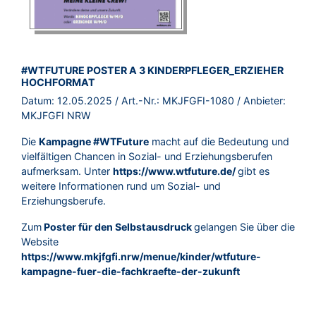
BROSCHÜRE:
#WTFUTURE POSTER A 3 KINDERPFLEGER_ERZIEHER
HOCHFORMAT
Datum:
12.05.2025
/ Art.-Nr.:
MKJFGFI-1080
/ Anbieter:
MKJFGFI NRW
Die
Kampagne #WTFuture
macht auf die Bedeutung und
vielfältigen Chancen in Sozial- und Erziehungsberufen
aufmerksam. Unter
https://www.wtfuture.de/
gibt es
weitere Informationen rund um Sozial- und
Erziehungsberufe.
Zum
Poster für den Selbstausdruck
gelangen Sie über die
Website
https://www.mkjfgfi.nrw/menue/kinder/wtfuture-
kampagne-fuer-die-fachkraefte-der-zukunft