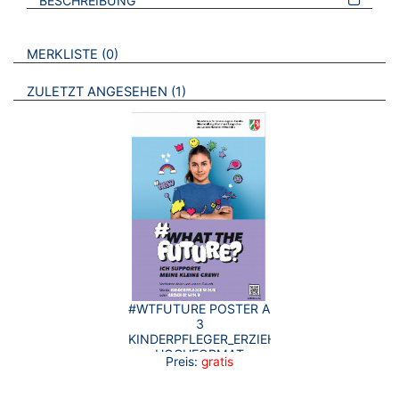
BESCHREIBUNG
VERWEISE AUF VERMERKTE- ODER ZULETZT ANGESEHENE
BROSCHÜREN
MERKLISTE
0
BROSCHÜREN
ZULETZT ANGESEHEN
1
#WTFUTURE POSTER A
3
KINDERPFLEGER_ERZIEHER
HOCHFORMAT
Preis:
gratis