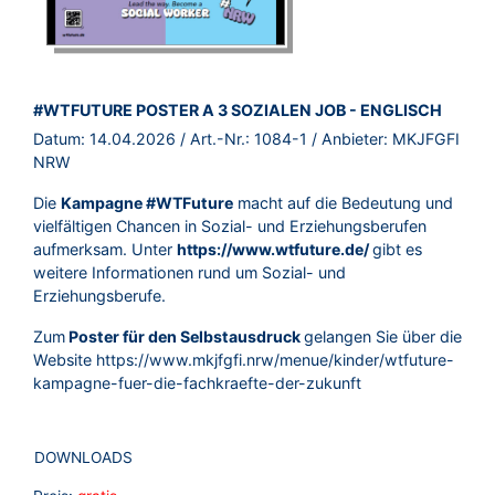
BROSCHÜRE:
#WTFUTURE POSTER A 3 SOZIALEN JOB - ENGLISCH
Datum:
14.04.2026
/ Art.-Nr.:
1084-1
/ Anbieter:
MKJFGFI
NRW
Die
Kampagne #WTFuture
macht auf die Bedeutung und
vielfältigen Chancen in Sozial- und Erziehungsberufen
aufmerksam. Unter
https://www.wtfuture.de/
gibt es
weitere Informationen rund um Sozial- und
Erziehungsberufe.
Zum
Poster für den Selbstausdruck
gelangen Sie über die
Website
https://www.mkjfgfi.nrw/menue/kinder/wtfuture-
kampagne-fuer-die-fachkraefte-der-zukunft
DOWNLOADS