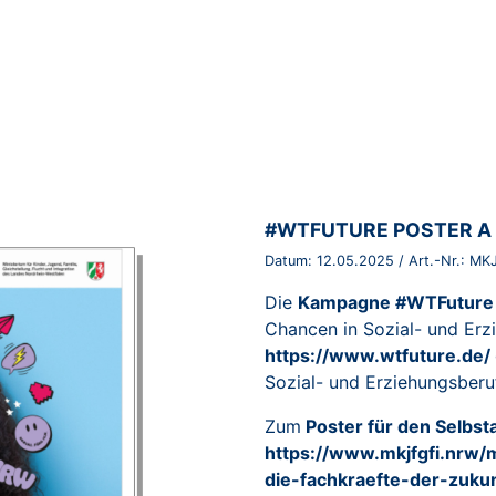
BROSCHÜRE:
#WTFUTURE POSTER A
Datum:
12.05.2025
/ Art.-Nr.:
MKJ
Die
Kampagne #WTFuture
Chancen in Sozial- und Er
https://www.wtfuture.de/
Sozial- und Erziehungsberu
Zum
Poster für den Selbs
https://www.mkjfgfi.nrw
die-fachkraefte-der-zuku