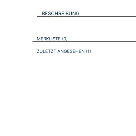
BESCHREIBUNG
VERWEISE AUF VERMERKTE- ODER ZULET
BROSCHÜREN
MERKLISTE
0
BROSCHÜREN
ZULETZT ANGESEHEN
1