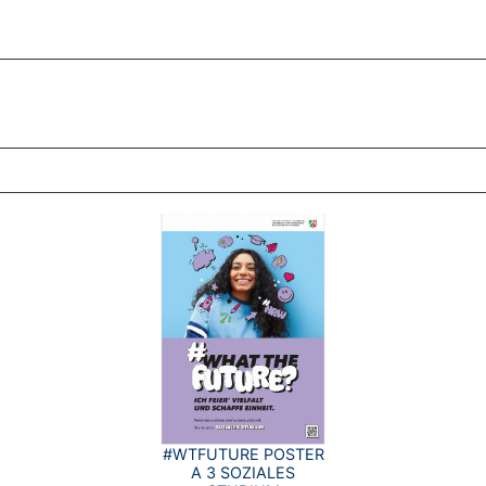
ZT ANGESEHENE BROSCHÜREN
#WTFUTURE POSTER
A 3 SOZIALES