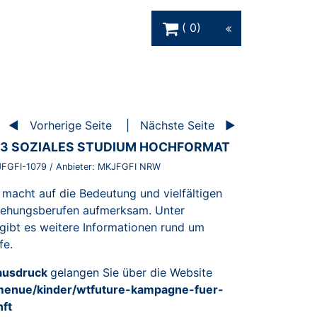
Warenkorb Schaltfläche
0
Vorherige Seite
Nächste Seite
 3 SOZIALES STUDIUM HOCHFORMAT
FGFI-1079
/ Anbieter:
MKJFGFI NRW
macht auf die Bedeutung und vielfältigen
ziehungsberufen aufmerksam. Unter
gibt es weitere Informationen rund um
fe.
tausdruck
gelangen Sie über die Website
/menue/kinder/wtfuture-kampagne-fuer-
nft