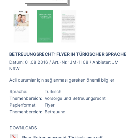
BROSCHÜRE:
BETREUUNGSRECHT: FLYER IN TÜRKISCHER SPRACHE
Datum:
01.08.2016
/ Art.-Nr.:
JM-1108
/ Anbieter:
JM
NRW
Acil durumlar için sağlanması gereken önemli bilgiler
Sprache:
Türkisch
Themenbereich:
Vorsorge und Betreuungsrecht
Papierformat:
Flyer
Themenbereich:
Betreuung
DOWNLOADS
Flyer_Betreuungsrecht_Türkisch_web.pdf