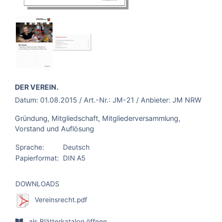
BROSCHÜRE:
DER VEREIN.
Datum:
01.08.2015
/ Art.-Nr.:
JM-21
/ Anbieter:
JM NRW
Gründung, Mitgliedschaft, Mitgliederversammlung,
Vorstand und Auflösung
Sprache:
Deutsch
Papierformat:
DIN A5
DOWNLOADS
Vereinsrecht.pdf
als Blätterkatalog öffnen