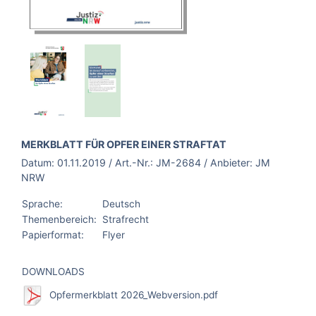
BROSCHÜRE:
MERKBLATT FÜR OPFER EINER STRAFTAT
Datum:
01.11.2019
/ Art.-Nr.:
JM-2684
/ Anbieter:
JM
NRW
Sprache:
Deutsch
Themenbereich:
Strafrecht
Papierformat:
Flyer
DOWNLOADS
Opfermerkblatt 2026_Webversion.pdf