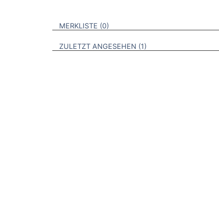
VERWEISE AUF VERMERKTE- ODER ZULET
BROSCHÜREN
MERKLISTE
0
BROSCHÜREN
ZULETZT ANGESEHEN
1