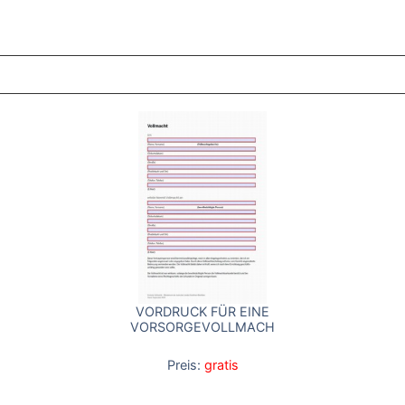
ZT ANGESEHENE BROSCHÜREN
VORDRUCK FÜR EINE
VORSORGEVOLLMACHT
Preis:
gratis