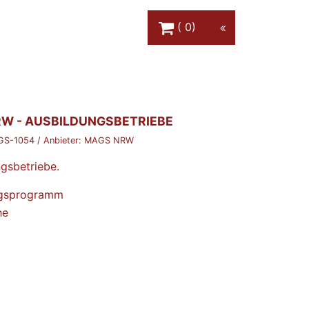
Warenkorb Schaltfläche
0
W - AUSBILDUNGSBETRIEBE
GS-1054
/ Anbieter:
MAGS NRW
ngsbetriebe.
ngsprogramm
he