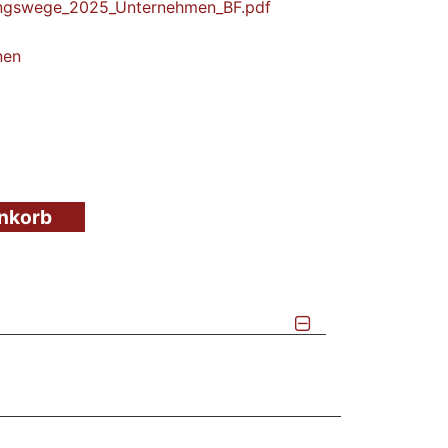
ngswege_2025_Unternehmen_BF.pdf
nen
enkorb