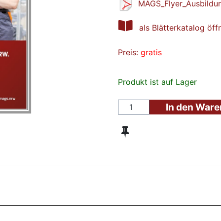
MAGS_Flyer_Ausbildu
als Blätterkatalog öff
Preis:
gratis
Produkt ist auf Lager
In den War
ZT ANGESEHENE BROSCHÜREN