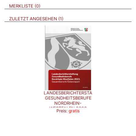
VERWEISE AUF VERMERKTE- ODER ZULETZT ANGESEHENE
BROSCHÜREN
MERKLISTE
0
BROSCHÜREN
ZULETZT ANGESEHEN
1
LANDESBERICHTERSTATTUNG
GESUNDHEITSBERUFE
NORDRHEIN-
WESTFALEN 2023
Preis:
gratis