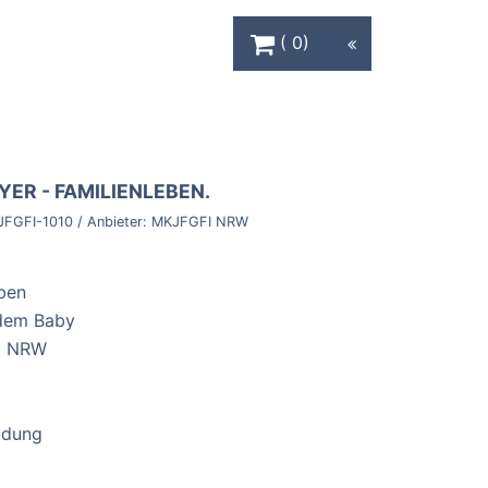
Warenkorb Schaltfläche
0
ER - ​FAMILIENLEBEN.
JFGFI-1010
/ Anbieter:
MKJFGFI NRW
eben
 dem Baby
rt NRW
ldung