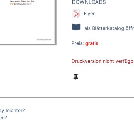
DOWNLOADS
Flyer
als Blätterkatalog öff
Preis:
gratis
Druckversion nicht verfügb
y leichter?
en?