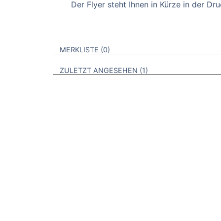
Der Flyer steht Ihnen in Kürze in der Dr
VERWEISE AUF VERMERKTE- ODER ZULET
BROSCHÜREN
MERKLISTE
0
BROSCHÜREN
ZULETZT ANGESEHEN
1