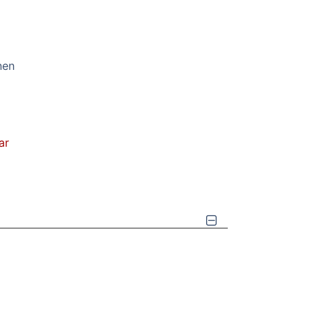
nen
ar