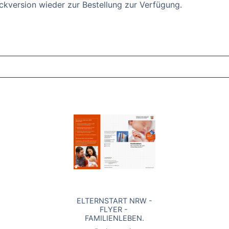
uckversion wieder zur Bestellung zur Verfügung.
ZT ANGESEHENE BROSCHÜREN
ELTERNSTART NRW -
FLYER - ​
FAMILIENLEBEN.