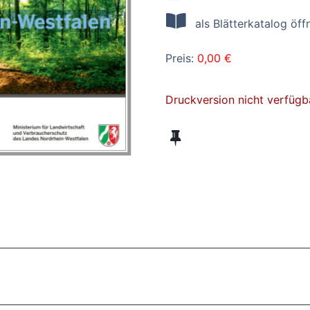
als Blätterkatalog öff
Preis:
0,00 €
Druckversion nicht verfügb
ZT ANGESEHENE BROSCHÜREN