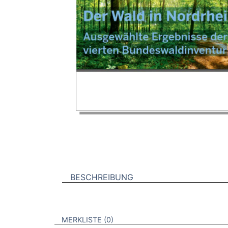
BESCHREIBUNG
VERWEISE AUF VERMERKTE- ODER ZULET
BROSCHÜREN
MERKLISTE
0