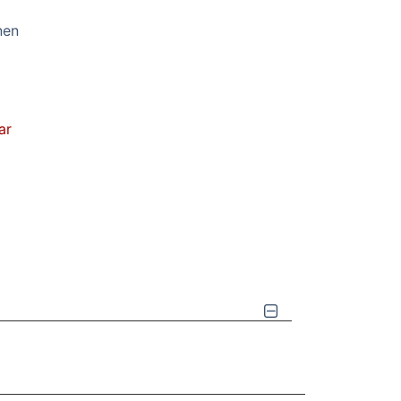
nen
ar