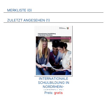
VERWEISE AUF VERMERKTE- ODER ZULETZT ANGESEHENE
BROSCHÜREN
MERKLISTE
0
BROSCHÜREN
ZULETZT ANGESEHEN
1
INTERNATIONALE
SCHULBILDUNG IN
NORDRHEIN-
WESTFALEN
Preis:
gratis