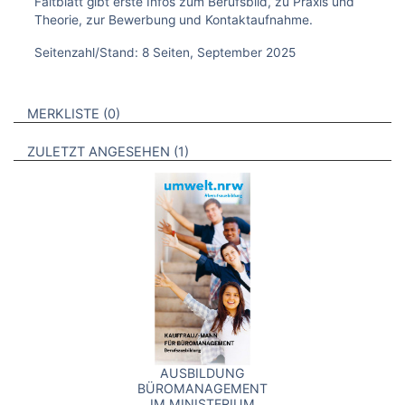
Faltblatt gibt erste Infos zum Berufsbild, zu Praxis und
Theorie, zur Bewerbung und Kontaktaufnahme.
Seitenzahl/Stand: 8 Seiten, September 2025
VERWEISE AUF VERMERKTE- ODER ZULETZT ANGESEHENE
BROSCHÜREN
MERKLISTE
0
BROSCHÜREN
ZULETZT ANGESEHEN
1
AUSBILDUNG
BÜROMANAGEMENT
IM MINISTERIUM