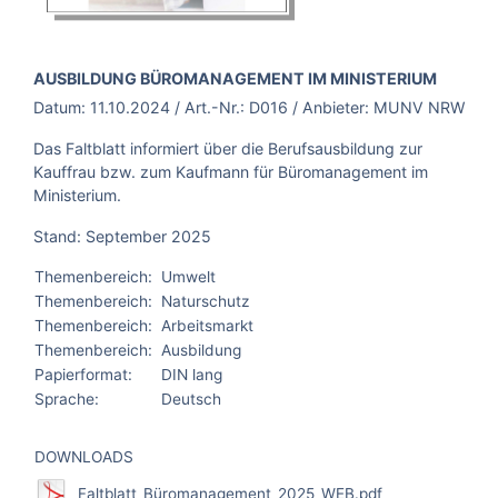
BROSCHÜRE:
AUSBILDUNG BÜROMANAGEMENT IM MINISTERIUM
Datum:
11.10.2024
/ Art.-Nr.:
D016
/ Anbieter:
MUNV NRW
Das Faltblatt informiert über die Berufsausbildung zur
Kauffrau bzw. zum Kaufmann für Büromanagement im
Ministerium.
Stand: September 2025
Themenbereich:
Umwelt
Themenbereich:
Naturschutz
Themenbereich:
Arbeitsmarkt
Themenbereich:
Ausbildung
Papierformat:
DIN lang
Sprache:
Deutsch
DOWNLOADS
Faltblatt_Büromanagement_2025_WEB.pdf