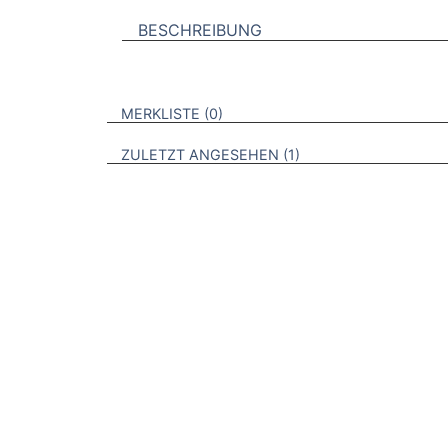
BESCHREIBUNG
VERWEISE AUF VERMERKTE- ODER ZULET
BROSCHÜREN
MERKLISTE
0
BROSCHÜREN
ZULETZT ANGESEHEN
1