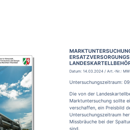
BROSCHÜRE:
MARKTUNTERSUCHUNG 
ERSATZVERSORGUNGSP
LANDESKARTELLBEHÖR
Datum:
14.03.2024
/ Art.-Nr.:
MWI
Untersuchungszeitraum: 09
Die von der Landeskartell
Marktuntersuchung sollte ei
verschaffen, ein Preisbild
Untersuchungszeitraum hers
Missbräuche bei der Spaltu
sind.