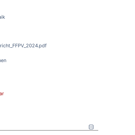
aik
richt_FFPV_2024.pdf
nen
ar