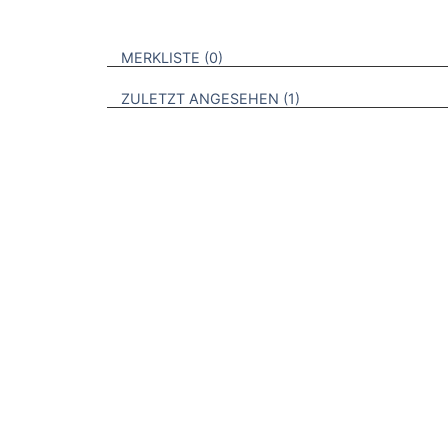
VERWEISE AUF VERMERKTE- ODER ZULET
BROSCHÜREN
MERKLISTE
0
BROSCHÜREN
ZULETZT ANGESEHEN
1