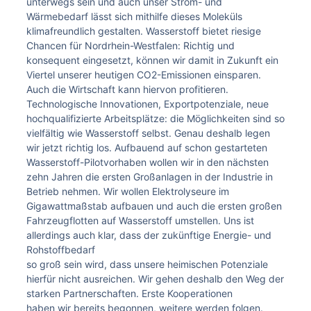
unterwegs sein und auch unser Strom- und
Wärmebedarf lässt sich mithilfe dieses Moleküls
klimafreundlich gestalten. Wasserstoff bietet riesige
Chancen für Nordrhein-Westfalen: Richtig und
konsequent eingesetzt, können wir damit in Zukunft ein
Viertel unserer heutigen CO2-Emissionen einsparen.
Auch die Wirtschaft kann hiervon profitieren.
Technologische Innovationen, Exportpotenziale, neue
hochqualifizierte Arbeitsplätze: die Möglichkeiten sind so
vielfältig wie Wasserstoff selbst. Genau deshalb legen
wir jetzt richtig los. Aufbauend auf schon gestarteten
Wasserstoff-Pilotvorhaben wollen wir in den nächsten
zehn Jahren die ersten Großanlagen in der Industrie in
Betrieb nehmen. Wir wollen Elektrolyseure im
Gigawattmaßstab aufbauen und auch die ersten großen
Fahrzeugflotten auf Wasserstoff umstellen. Uns ist
allerdings auch klar, dass der zukünftige Energie- und
Rohstoffbedarf
so groß sein wird, dass unsere heimischen Potenziale
hierfür nicht ausreichen. Wir gehen deshalb den Weg der
starken Partnerschaften. Erste Kooperationen
haben wir bereits begonnen, weitere werden folgen.