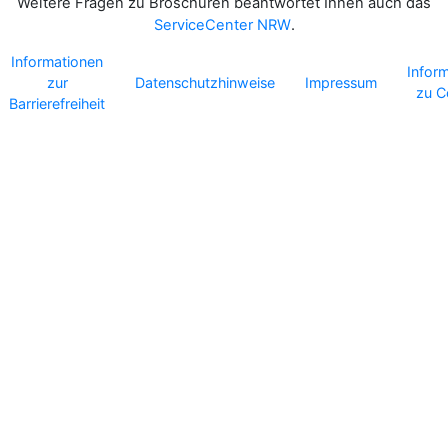
Weitere Fragen zu Broschüren beantwortet Ihnen auch das
ServiceCenter NRW
.
Informationen
Infor
zur
Datenschutzhinweise
Impressum
zu C
Barrierefreiheit