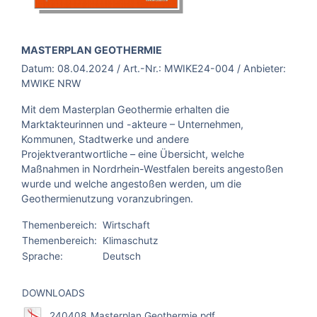
BROSCHÜRE:
MASTERPLAN GEOTHERMIE
Datum:
08.04.2024
/ Art.-Nr.:
MWIKE24-004
/ Anbieter:
MWIKE NRW
Mit dem Masterplan Geothermie erhalten die
Marktakteurinnen und -akteure – Unternehmen,
Kommunen, Stadtwerke und andere
Projektverantwortliche – eine Übersicht, welche
Maßnahmen in Nordrhein-Westfalen bereits angestoßen
wurde und welche angestoßen werden, um die
Geothermienutzung voranzubringen.
Themenbereich:
Wirtschaft
Themenbereich:
Klimaschutz
Sprache:
Deutsch
DOWNLOADS
240408_Masterplan Geothermie.pdf