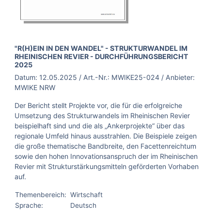
BROSCHÜRE:
"R(H)EIN IN DEN WANDEL" - STRUKTURWANDEL IM
RHEINISCHEN REVIER - DURCHFÜHRUNGSBERICHT
2025
Datum:
12.05.2025
/ Art.-Nr.:
MWIKE25-024
/ Anbieter:
MWIKE NRW
Der Bericht stellt Projekte vor, die für die erfolgreiche
Umsetzung des Strukturwandels im Rheinischen Revier
beispielhaft sind und die als „Ankerprojekte“ über das
regionale Umfeld hinaus ausstrahlen. Die Beispiele zeigen
die große thematische Bandbreite, den Facettenreichtum
sowie den hohen Inno­vationsanspruch der im Rheinischen
Revier mit Struk­turstärkungsmitteln geförderten Vorhaben
auf.
Themenbereich:
Wirtschaft
Sprache:
Deutsch